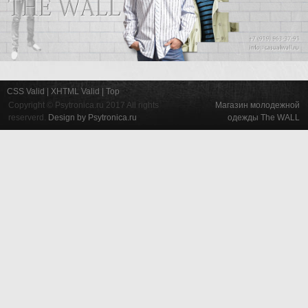
КОНТАКТЫ
CSS Valid |
XHTML Valid |
Top
Copyright ©
Psytronica.ru
2017 All rights
Магазин молодежной
reserverd.
Design by Psytronica.ru
одежды The WALL