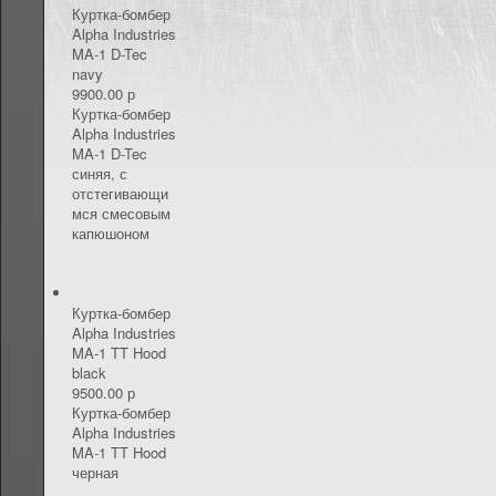
КОНТАКТЫ
Куртка-бомбер
Alpha Industries
MA-1 D-Tec
navy
9900.00 р
Куртка-бомбер
Alpha Industries
MA-1 D-Tec
синяя, с
отстегивающи
мся смесовым
капюшоном
Куртка-бомбер
Alpha Industries
MA-1 TT Hood
black
9500.00 р
Куртка-бомбер
Alpha Industries
MA-1 TT Hood
черная