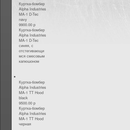
КОНТАКТЫ
Куртка-бомбер
Alpha Industries
MA-1 D-Tec
navy
9900.00 р
Куртка-бомбер
Alpha Industries
MA-1 D-Tec
синяя, с
отстегивающи
мся смесовым
капюшоном
Куртка-бомбер
Alpha Industries
MA-1 TT Hood
black
9500.00 р
Куртка-бомбер
Alpha Industries
MA-1 TT Hood
черная