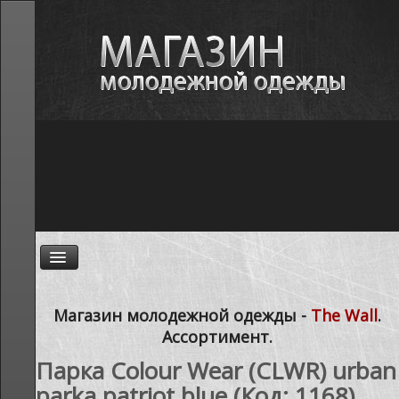
ГЛАВНАЯ
Магазин молодежной одежды -
The Wall
.
Ассортимент.
НОВОСТИ
Парка Colour Wear (CLWR) urban
АССОРТИМЕНТ
parka patriot blue
(Код:
1168
)