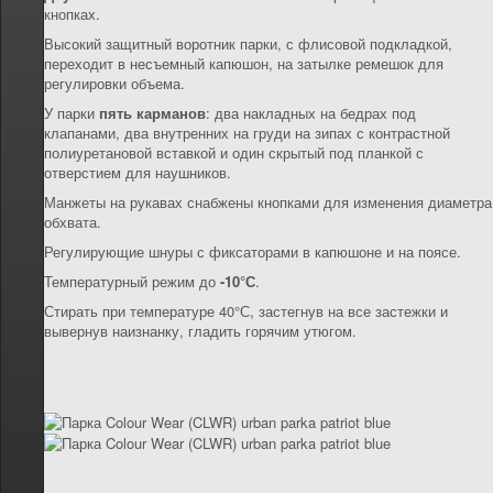
кнопках.
Высокий защитный воротник парки, с флисовой подкладкой,
переходит в несъемный капюшон, на затылке ремешок для
регулировки объема.
У парки
пять карманов
: два накладных на бедрах под
клапанами, два внутренних на груди на зипах с контрастной
полиуретановой вставкой и один скрытый под планкой с
отверстием для наушников.
Манжеты на рукавах снабжены кнопками для изменения диаметра
обхвата.
Регулирующие шнуры с фиксаторами в капюшоне и на поясе.
Температурный режим до
-10°С
.
Стирать при температуре 40°С, застегнув на все застежки и
вывернув наизнанку, гладить горячим утюгом.