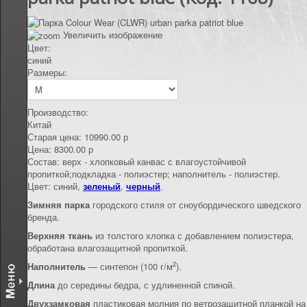
КОНТАКТЫ
Увеличить изображение
Цвет:
синий
Размеры:
Производство:
Китай
Старая цена:
10990.00 р
Цена:
8300.00 р
Состав
:
верх - хлопковый канвас с влагоустойчивой
пропиткой;подкладка - полиэстер; наполнитель - полиэстер.
Цвет: синий,
зеленый
,
черный
.
Зимняя парка
городского стиля от сноубордического шведского
бренда.
Верхняя ткань
из толстого хлопка с добавлением полиэстера,
обработана влагозащитной пропиткой.
2
Наполнитель
— синтепон (100 г/м
).
Длина
до середины бедра, с удлиненной спиной.
Двухзамковая
пластиковая молния по ветрозащитной планкой на