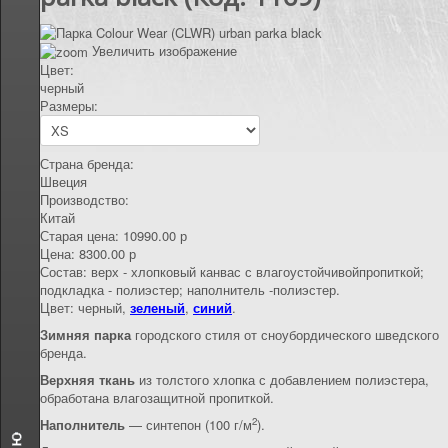
КОНТАКТЫ
Увеличить изображение
Цвет:
черный
Размеры:
Страна бренда:
Швеция
Производство:
Китай
Старая цена:
10990.00 р
Цена:
8300.00 р
Состав
:
верх - хлопковый канвас с влагоустойчивойпропиткой;
подкладка - полиэстер; наполнитель -полиэстер.
Цвет: черный,
зеленый
,
синий
.
Зимняя парка
городского стиля от сноубордического шведского
бренда.
Верхняя ткань
из толстого хлопка с добавлением полиэстера,
обработана влагозащитной пропиткой.
2
Наполнитель
— синтепон (100 г/м
).