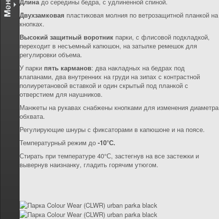
Длина
до середины бедра, с удлиненной спиной.
Двухзамковая
пластиковая молния по ветрозащитной планкой на
кнопках.
Высокий защитный воротник
парки, с флисовой подкладкой,
переходит в несъемный капюшон, на затылке ремешок для
регулировки объема.
У парки
пять карманов
: два накладных на бедрах под
клапанами, два внутренних на груди на зипах с контрастной
полиуретановой вставкой и один скрытый под планкой с
отверстием для наушников.
Манжеты на рукавах снабжены кнопками для изменения диаметра
обхвата.
Регулирующие шнуры с фиксаторами в капюшоне и на поясе.
Температурный режим до
-10°С.
Стирать при температуре 40°С, застегнув на все застежки и
вывернув наизнанку, гладить горячим утюгом.