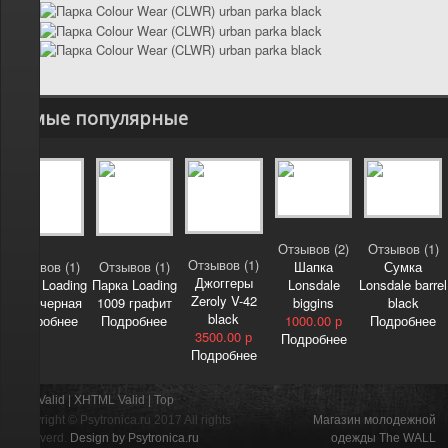
Самые популярные
Отзывов (2)
Отзывов (1)
Отзывов (1)
Отзывов (1)
Отзывов (1)
Шапка
Сумка
Джоггеры
Парка Loading
Парка Loading
Lonsdale
Lonsdale barrel
Zeroly V-42
1009 черная
1009 графит
biggins
black
black
Подробнее
Подробнее
1000.00 р
Подробнее
3500.00 р
Подробнее
Подробнее
CSS Valid |
XHTML Valid |
Top
Copyright ©
Psytronica.ru
2017 All rights
Магазин молодежной
reserverd.
Design by Psytronica.ru
одежды The WALL