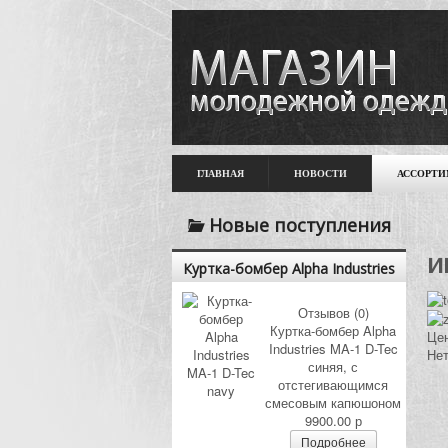
ГЛАВНАЯ
НОВОСТИ
АССОРТИ
Новые поступления
и
Куртка-бомбер Alpha Industries
MA-1 D-Tec navy
Отзывов (0)
Куртка-бомбер Alpha
Це
Industries MA-1 D-Tec
Нет
синяя, с
отстегивающимся
смесовым капюшоном
9900.00 р
Подробнее