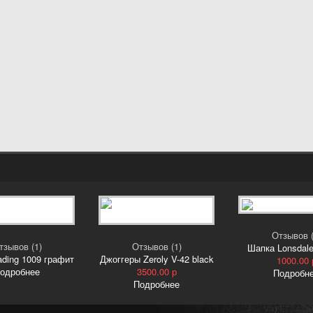
Отзывов (
тзывов (1)
Отзывов (1)
Шапка Lonsdale
ading 1009 графит
Джоггеры Zeroly V-42 black
1000.00 
одробнее
3500.00 р
Подробн
Подробнее