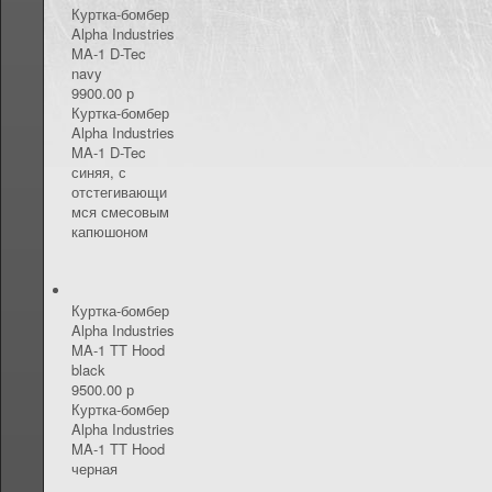
КОНТАКТЫ
Куртка-бомбер
Alpha Industries
MA-1 D-Tec
navy
9900.00 р
Куртка-бомбер
Alpha Industries
MA-1 D-Tec
синяя, с
отстегивающи
мся смесовым
капюшоном
Куртка-бомбер
Alpha Industries
MA-1 TT Hood
black
9500.00 р
Куртка-бомбер
Alpha Industries
MA-1 TT Hood
черная