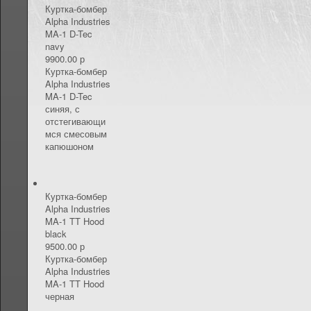
КОНТАКТЫ
Куртка-бомбер
Alpha Industries
MA-1 D-Tec
navy
9900.00 р
Куртка-бомбер
Alpha Industries
MA-1 D-Tec
синяя, с
отстегивающи
мся смесовым
капюшоном
Куртка-бомбер
Alpha Industries
MA-1 TT Hood
black
9500.00 р
Куртка-бомбер
Alpha Industries
MA-1 TT Hood
черная