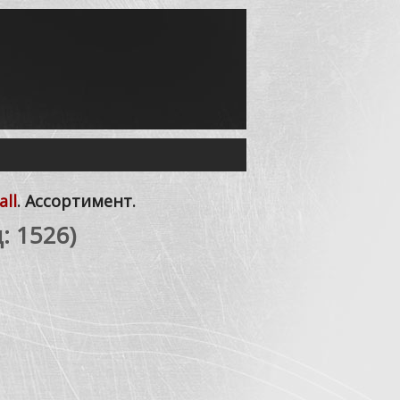
all
. Ассортимент.
д:
1526
)