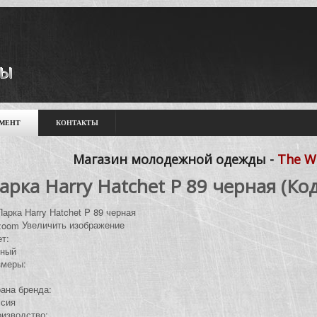
МЕНТ
КОНТАКТЫ
Магазин молодежной одежды -
The W
арка Harry Hatchet P 89 черная
(Ко
Увеличить изображение
т:
рный
змеры:
ана бренда:
ссия
изводство: