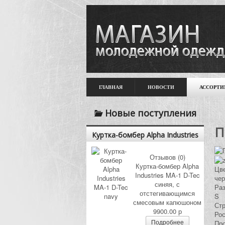
ГЛАВНАЯ
НОВОСТИ
АССОРТИ
Новые поступления
П
Куртка-бомбер Alpha Industries
MA-1 D-Tec navy
Отзывов (0)
Куртка-бомбер Alpha
Цве
Industries MA-1 D-Tec
че
синяя, с
Ра
отстегивающимся
S
смесовым капюшоном
Стр
9900.00 р
Ро
Подробнее
Про