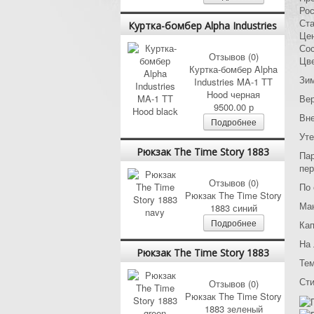
Ро
Ст
Куртка-бомбер Alpha Industries
Це
MA-1 TT Hood black
Со
Отзывов (0)
Цв
Куртка-бомбер Alpha
Зим
Industries MA-1 TT
Hood черная
Вер
9500.00 р
Вне
Подробнее
Уте
Рюкзак The Time Story 1883
Пар
navy
пер
Отзывов (0)
По 
Рюкзак The Time Story
Ман
1883 синий
Подробнее
Ка
На 
Рюкзак The Time Story 1883
Тем
green
Сти
Отзывов (0)
Рюкзак The Time Story
1883 зеленый