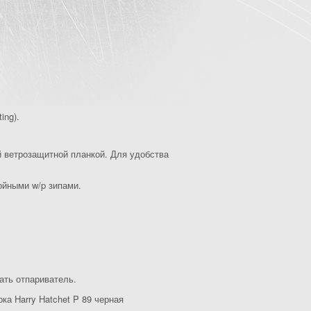
ing).
 ветрозащитной планкой. Для удобства
ойными w/p зипами.
ать отпариватель.