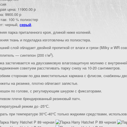
ссия
арая цена:
11900.00 р
на:
9900.00 р
став
:
100 % полиэстер
ет: черный,
серый
.
няя парка приталенного кроя, длиной ниже коленей.
хняя ткань и подкладка изготовлены из полиэстера.
шний слой обладает двойной пропиткой от влаги и грязи (Milky и WR coat
2
плитель — синтепон (200 г/м
).
ка застегивается на двухзамковую влагозащитную молнию с внутренней
едвижения советуем расстегивать парку снизу на 10-20 сантиметров.
обеим сторонам по два вместительных кармана с флисом, снабжены дв
жеты на резинке, плотно облегают запястье.
пюшон по голове, с регулирующим шнуром с фиксаторами.
левом плече брендированный резиновый патч.
пературный режим до -25°С.
рать при температуре 30°С-40°С только жидкими средствами, использов