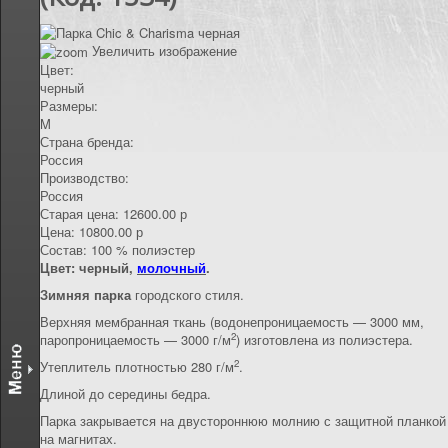
КОНТАКТЫ
Увеличить изображение
Цвет:
черный
Размеры:
M
Страна бренда:
Россия
Производство:
Россия
Старая цена:
12600.00 р
Цена:
10800.00 р
Состав
:
100 % полиэстер
Цвет: черный,
молочный
.
Зимняя парка
городского стиля.
Верхняя мембранная ткань (водонепроницаемость — 3000 мм,
2
паропроницаемость — 3000 г/м
) изготовлена из полиэстера.
2
Утеплитель плотностью 280 г/м
.
Длиной до середины бедра.
Парка закрывается на двустороннюю молнию с защитной планкой
на магнитах.