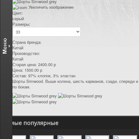
КОНТАКТЫ
Увеличить изображение
Цвет:
серый
Размеры:
Страна бренда:
Китай
Производство:
Китай
Старая цена:
2400.00 р
Цена:
1500.00 р
Состав
:
97% хлопок, 3% эластан
Шорты Simwood. Выше колена, шесть карманов, сзади, спереди и
по бокам.
Самые популярные