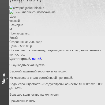
КОНТАКТЫ
Увеличить изображение
Цвет:
черный
Размеры:
M
Производство:
Китай
Старая цена:
7900.00 р
Цена:
5500.00 р
Состав
:
верх - полиамид; подкладка - полиэстер; наполнитель -
полиэстер.
Цвет: черный,
синий
.
Сноубордическая куртка.
Высокий защитный воротник и капюшон.
Из материала с влагоустойчивой пропиткой.
Водонепроницаемость /Воздухопроницаемость: 10 000mm/10 000
g/m2/24h.
Большое количество наполнителя.
Проклеенные швы.